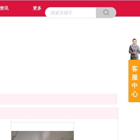
资讯
更多
客
服
中
心